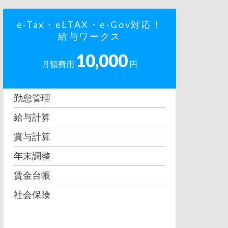
e-Tax・eLTAX・e-Gov対応！
給与ワークス
10,000
月額費用
円
勤怠管理
給与計算
賞与計算
年末調整
賃金台帳
社会保険