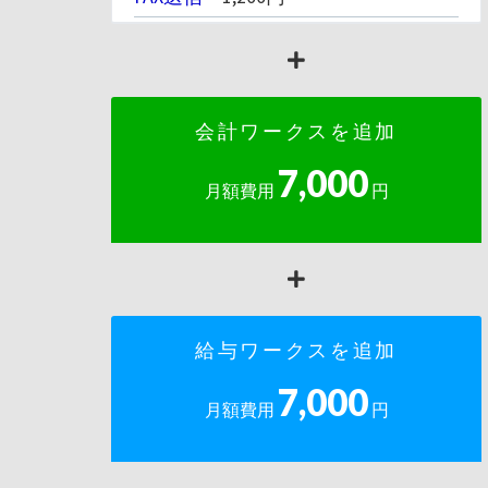
他EDI連携
※連携先・連携データ種数により異
なる
会計ワークスを追加
7,000
月額費用
円
給与ワークスを追加
7,000
月額費用
円