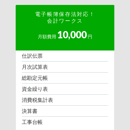
電子帳簿保存法対応！
会計ワークス
10,000
月額費用
円
仕訳伝票
月次試算表
総勘定元帳
資金繰り表
消費税集計表
決算書
工事台帳