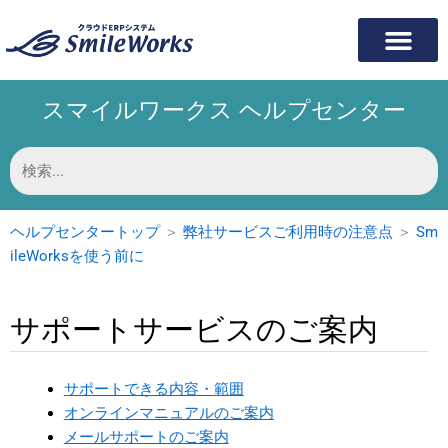
内
容
を
ス
スマイルワークス ヘルプセンター
キ
ッ
プ
検
索
対
象:
ヘルプセンタートップ
＞
弊社サービスご利用時の注意点
＞
Sm
ileWorksを使う前に
サポートサービスのご案内
サポートできる内容・範囲
オンラインマニュアルのご案内
メールサポートのご案内