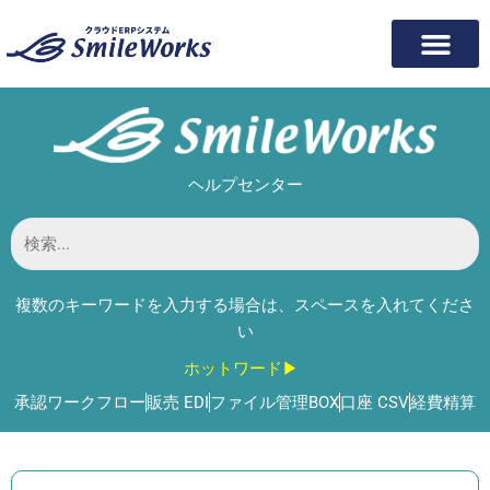
内
容
を
ス
キ
ッ
プ
ヘルプセンター
検
索
対
複数のキーワードを入力する場合は、スペースを入れてくださ
象:
い
ホットワード▶
承認ワークフロー
販売 EDI
ファイル管理BOX
口座 CSV
経費精算