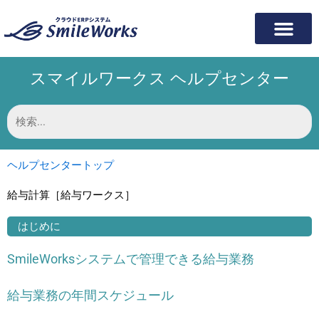
内
容
を
ス
スマイルワークス ヘルプセンター
キ
ッ
プ
検
索
対
象:
ヘルプセンタートップ
給与計算［給与ワークス］
はじめに
SmileWorksシステムで管理できる給与業務
給与業務の年間スケジュール