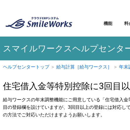
内
容
を
機能
料
ス
キ
ッ
スマイルワークスヘルプセンタ
プ
ヘルプセンタートップ
＞
給与計算［給与ワークス］
＞
年末
住宅借入金等特別控除に3回目
給与ワークスの年末調整機能にご用意している「住宅借入金
目の登録欄を設けていますが、3回目以上の登録には対応し
の方法でご対応いただけますようお願いします。