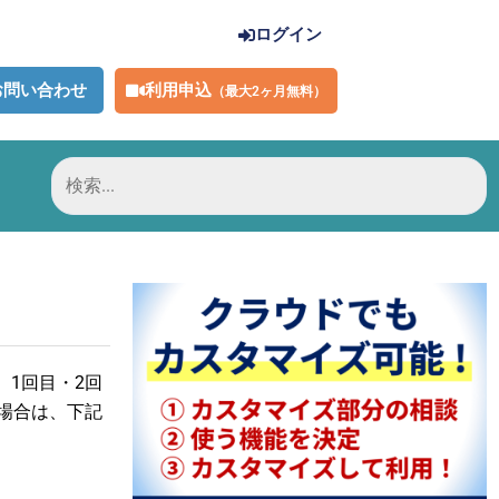
ログイン
利用申込
お問い合わせ
（最大2ヶ月無料）
検
索
対
象:
1回目・2回
場合は、下記