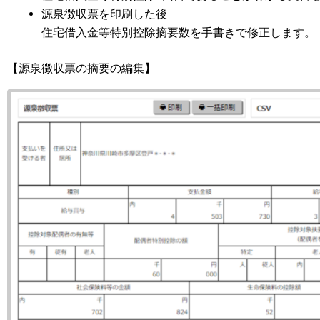
源泉徴収票を印刷した後
住宅借入金等特別控除摘要数を手書きで修正します。
【源泉徴収票の摘要の編集】