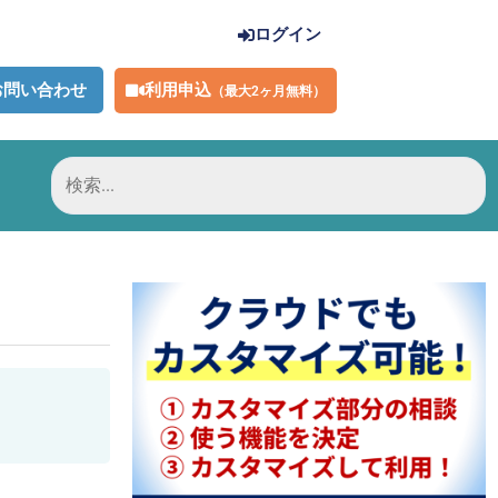
ログイン
利用申込
お問い合わせ
（最大2ヶ月無料）
検
索
対
象: