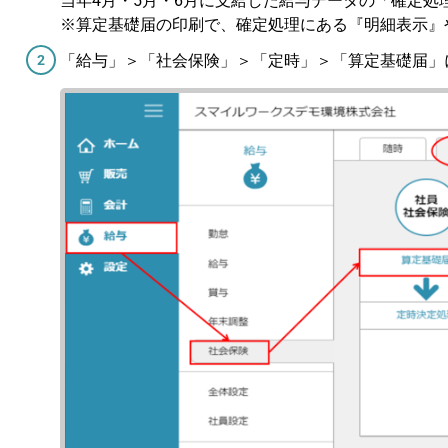
当年4月・5月・6月に支給した給与データの「確定
※算定基礎届の印刷で、確定処理にある『明細表示』
「給与」＞「社会保険」＞「定時」＞「算定基礎届」