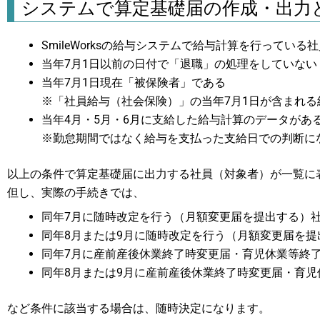
システムで算定基礎届の作成・出力
SmileWorksの給与システムで給与計算を行っている
当年7月1日以前の日付で「退職」の処理をしていない
当年7月1日現在「被保険者」である
※「社員給与（社会保険）」の当年7月1日が含まれ
当年4月・5月・6月に支給した給与計算のデータがあ
※勤怠期間ではなく給与を支払った支給日での判断に
以上の条件で算定基礎届に出力する社員（対象者）が一覧に
但し、実際の手続きでは、
同年7月に随時改定を行う（月額変更届を提出する）
同年8月または9月に随時改定を行う（月額変更届を提
同年7月に産前産後休業終了時変更届・育児休業等終
同年8月または9月に産前産後休業終了時変更届・育
など条件に該当する場合は、随時決定になります。