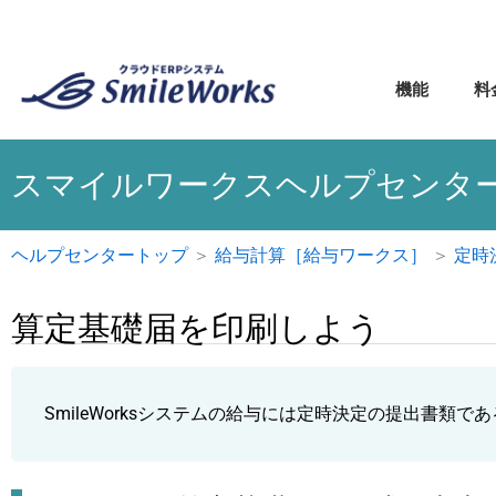
内
容
を
機能
料
ス
キ
ッ
スマイルワークスヘルプセンタ
プ
ヘルプセンタートップ
＞
給与計算［給与ワークス］
＞
定時
算定基礎届を印刷しよう
SmileWorksシステムの給与には定時決定の提出書類