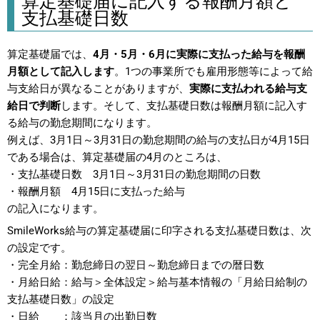
算定基礎届に記入する報酬月額と
支払基礎日数
算定基礎届では、
4月・5月・6月に実際に支払った給与を報酬
月額として記入します
。1つの事業所でも雇用形態等によって給
与支給日が異なることがありますが、
実際に支払われる給与支
給日で判断
します。そして、支払基礎日数は報酬月額に記入す
る給与の勤怠期間になります。
例えば、3月1日～3月31日の勤怠期間の給与の支払日が4月15日
である場合は、算定基礎届の4月のところは、
・支払基礎日数 3月1日～3月31日の勤怠期間の日数
・報酬月額 4月15日に支払った給与
の記入になります。
SmileWorks給与の算定基礎届に印字される支払基礎日数は、次
の設定です。
・完全月給：勤怠締日の翌日～勤怠締日までの暦日数
・月給日給：給与＞全体設定＞給与基本情報の「月給日給制の
支払基礎日数」の設定
・日給 ：該当月の出勤日数