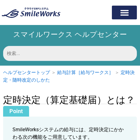
内
容
を
ス
スマイルワークス ヘルプセンター
キ
ッ
プ
検
索
対
象:
ヘルプセンタートップ
＞
給与計算［給与ワークス］
＞
定時決
定・随時改定のしかた
定時決定（算定基礎届）とは？
SmileWorksシステムの給与には、定時決定にかか
わる次の機能をご用意しています。