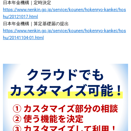
日本年金機構｜定時決定
https://www.nenkin.go.jp/service/kounen/hokenryo-kankei/hos
hu/20121017.html
日本年金機構｜算定基礎届の提出
https://www.nenkin.go.jp/service/kounen/hokenryo-kankei/hos
hu/20141104-01.html