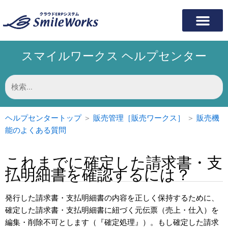
内
容
を
ス
スマイルワークス ヘルプセンター
キ
ッ
プ
検
索
対
象:
ヘルプセンタートップ
＞
販売管理［販売ワークス］
＞
販売機
能のよくある質問
これまでに確定した請求書・支
払明細書を確認するには？
発行した請求書・支払明細書の内容を正しく保持するために、
確定した請求書・支払明細書に紐づく元伝票（売上・仕入）を
編集・削除不可とします（『確定処理』）。もし確定した請求