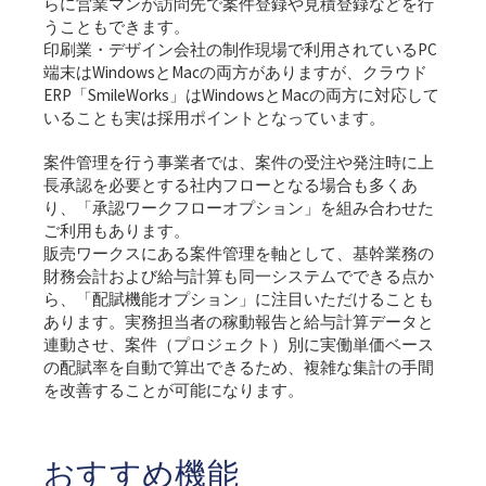
らに営業マンが訪問先で案件登録や見積登録などを行
うこともできます。
印刷業・デザイン会社の制作現場で利用されているPC
端末はWindowsとMacの両方がありますが、クラウド
ERP「SmileWorks」はWindowsとMacの両方に対応して
いることも実は採用ポイントとなっています。
案件管理を行う事業者では、案件の受注や発注時に上
長承認を必要とする社内フローとなる場合も多くあ
り、「承認ワークフローオプション」を組み合わせた
ご利用もあります。
販売ワークスにある案件管理を軸として、基幹業務の
財務会計および給与計算も同一システムでできる点か
ら、「配賦機能オプション」に注目いただけることも
あります。実務担当者の稼動報告と給与計算データと
連動させ、案件（プロジェクト）別に実働単価ベース
の配賦率を自動で算出できるため、複雑な集計の手間
を改善することが可能になります。
おすすめ機能