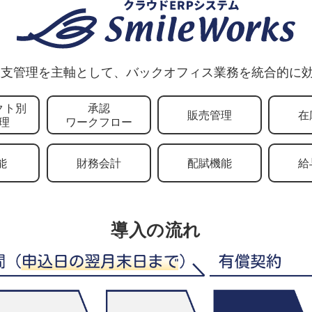
支管理を主軸として、バックオフィス業務を統合的に効
クト別
承認
販売管理
在
理
ワークフロー
能
財務会計
配賦機能
給
導入の流れ