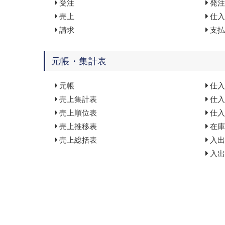
受注
発注
売上
仕入
請求
支払
元帳・集計表
元帳
仕入
売上集計表
仕入
売上順位表
仕入
売上推移表
在庫
売上総括表
入出
入出