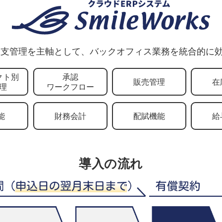
支管理を主軸として、バックオフィス業務を統合的に効
クト別
承認
販売管理
在
理
ワークフロー
能
財務会計
配賦機能
給
導入の流れ