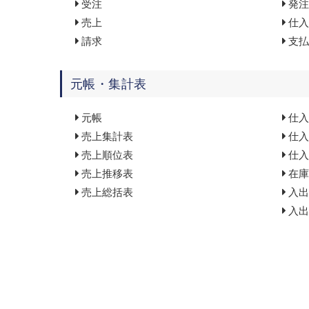
受注
発注
売上
仕入
請求
支払
元帳・集計表
元帳
仕入
売上集計表
仕入
売上順位表
仕入
売上推移表
在庫
売上総括表
入出
入出