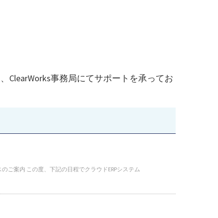
earWorks事務局にてサポートを承ってお
スのご案内 この度、下記の日程でクラウドERPシステム