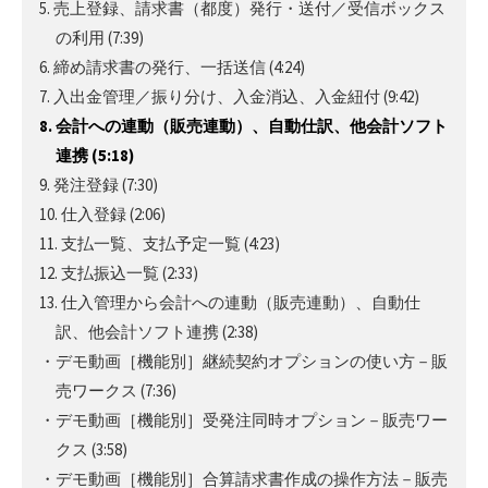
5. 売上登録、請求書（都度）発行・送付／受信ボックス
の利用
(7:39)
6. 締め請求書の発行、一括送信
(4:24)
7. 入出金管理／振り分け、入金消込、入金紐付
(9:42)
8. 会計への連動（販売連動）、自動仕訳、他会計ソフト
連携 (5:18)
9. 発注登録
(7:30)
10. 仕入登録
(2:06)
11. 支払一覧、支払予定一覧
(4:23)
12. 支払振込一覧
(2:33)
13. 仕入管理から会計への連動（販売連動）、自動仕
訳、他会計ソフト連携
(2:38)
・デモ動画［機能別］継続契約オプションの使い方－販
売ワークス
(7:36)
・デモ動画［機能別］受発注同時オプション－販売ワー
クス
(3:58)
・デモ動画［機能別］合算請求書作成の操作方法－販売