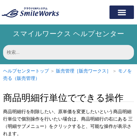
内
容
を
ス
スマイルワークス ヘルプセンター
キ
ッ
プ
検
索
対
象:
ヘルプセンタートップ
＞
販売管理［販売ワークス］
＞
モノを
売る（販売管理）
商品明細行単位でできる操作
商品明細行を削除したい、原単価を変更したいという商品明細
行単位で個別操作を行いたい場合は、商品明細行の右にある 三
（明細サブメニュー）をクリックすると、可能な操作が表示さ
れます。