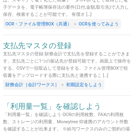
は、スキャナで電子化した画像データやPDFなどで取得した電
子データを、電子帳簿保存法の要件(日付,金額,取引先)で入力し
保存、検索することが可能です。 有償オ […]
OCR・ファイル管理BOX（共通）
＞
OCRを使ってみよう
支払先マスタの登録
支払先マスタの登録 財務会計で支払先を登録することができま
す。支払先ごとに1つの振込先が登録可能です。画面上で操作を
する、CSVで一括取込して登録をする、ファイル管理BOXで領
収書をアップロードする際に支払先と連携するこ […]
財務会計［会計ワークス］
＞
初期設定をしよう
「利用量一覧」を確認しよう
「利用量一覧」を確認しよう OCRの利用枚数、FAXの利用枚
数、ストレージの利用量、Moneytree ID連携のアカウント件数
を確認することが出来ます。 ※給与ワークスのみのご契約の場