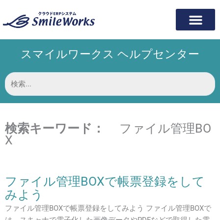
内
容
を
ス
スマイルワークス ヘルプセンター
キ
ッ
プ
検
索
対
象:
検索キーワード：
ファイル管理BO
X
ファイル管理BOXで帳票登録をして
みよう
ファイル管理BOXで帳票登録をしてみよう ファイル管理BOXで