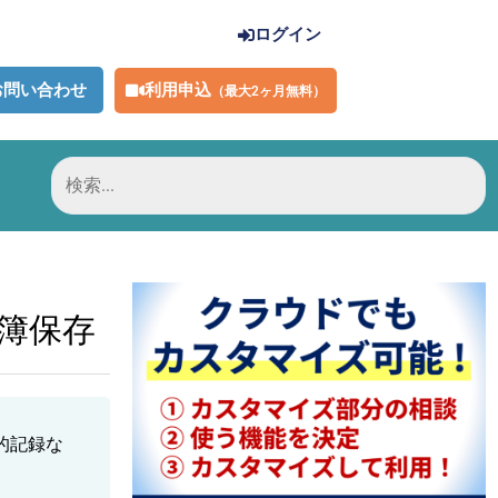
ログイン
利用申込
お問い合わせ
（最大2ヶ月無料）
検
索
対
象:
帳簿保存
的記録な