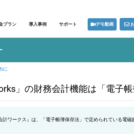
デモ動画
金プラン
導入事例
サポート
ー
めに
Works」の財務会計機能は「電子
機能『会計ワークス』は、「電子帳簿保存法」で定められている電磁