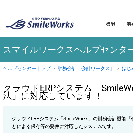
内
容
を
機能
料
ス
キ
ッ
スマイルワークスヘルプセンタ
プ
ヘルプセンタートップ
＞
財務会計［会計ワークス］
＞
はじ
クラウドERPシステム「Smile
法」に対応しています！
クラウドERPシステム「SmileWorks」の財務会計
どによる保存等の要件に対応したシステムです。