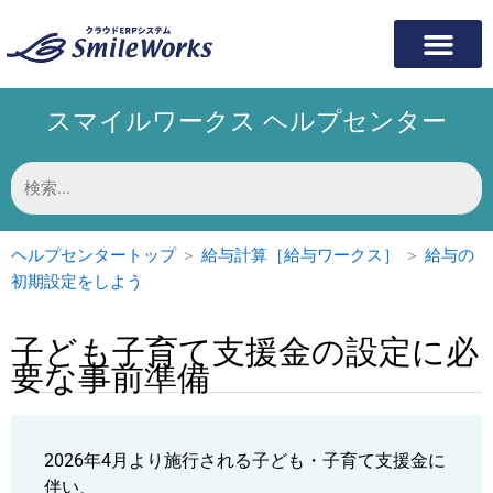
内
容
を
ス
スマイルワークス ヘルプセンター
キ
ッ
プ
検
索
対
象:
ヘルプセンタートップ
＞
給与計算［給与ワークス］
＞
給与の
初期設定をしよう
子ども子育て支援金の設定に必
要な事前準備
2026年4月より施行される子ども・子育て支援金に
伴い、