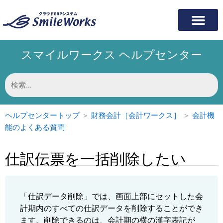
内
容
を
ス
スマイルワークス ヘルプセンター
キ
ッ
プ
検
索
対
象:
ヘルプセンタートップ
＞
財務会計［会計ワークス］
＞
会計機
能のよくある質問
仕訳伝票を一括削除したい
「仕訳データ削除」では、画面上部にセットした会
計期内のすべての仕訳データを削除することができ
ます。削除できるのは、会計期の横の漢字表記が