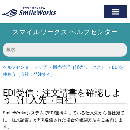
内
容
を
ス
スマイルワークス ヘルプセンター
キ
ッ
プ
検
索
対
象:
ヘルプセンタートップ
＞
販売管理［販売ワークス］
＞
EDIを
使おう（自社：発注する）
EDI受信：注文請書を確認しよ
う（仕入先→自社）
SmileWorksシステムでEDI連携をしている仕入先から自社宛て
に「注文請書」がEDI送信された場合の確認方法をご案内しま
す。