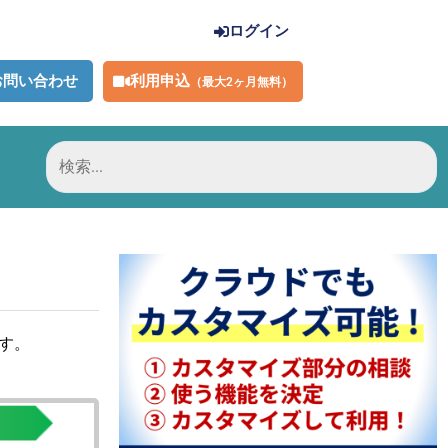
ログイン
利用申込
お問い合わせ
（最大2ヶ月無料）
検
索
対
象:
ます。