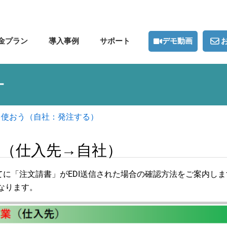
デモ動画
金プラン
導入事例
サポート
ー
Iを使おう（自社：発注する）
う（仕入先→自社）
社宛てに「注文請書」がEDI送信された場合の確認方法をご案内し
なります。