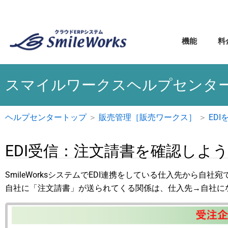
内
容
を
機能
料
ス
キ
ッ
スマイルワークスヘルプセンタ
プ
ヘルプセンタートップ
＞
販売管理［販売ワークス］
＞
ED
EDI受信：注文請書を確認しよ
SmileWorksシステムでEDI連携をしている仕入先から自
自社に「注文請書」が送られてくる関係は、仕入先→自社に