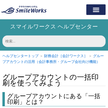
内
容
を
ス
スマイルワークス ヘルプセンター
キ
ッ
プ
検
索
対
象:
ヘルプセンタートップ
＞
財務会計［会計ワークス］
＞
グルー
プアカウントの活用（会計事務所・グループ会社向け機能）
グループアカウントの一括印
刷を使ってみよう
グループアカウントにある「一括
印刷」とは？