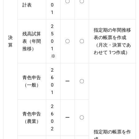
〇
〇
計表
0
1
2
指定期の年間推移
残高試算
5
決
表の帳票を作成
表（年間
0
〇
〇
算
（月次・決算であ
推移）
1
わせて 1つ作成）
※
2
青色申告
6
ー
〇
（一般）
0
1
2
青色申告
6
ー
〇
（農業）
0
2
指定期の帳票を作