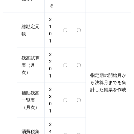
※
2
総勘定元
1
〇
〇
帳
0
1
2
残高試算
2
表（月
〇
〇
0
次）
指定期の開始月か
1
ら決算月までを集
2
計した帳票を作成
補助残高
3
一覧表
〇
〇
0
（月次）
1
2
消費税集
4