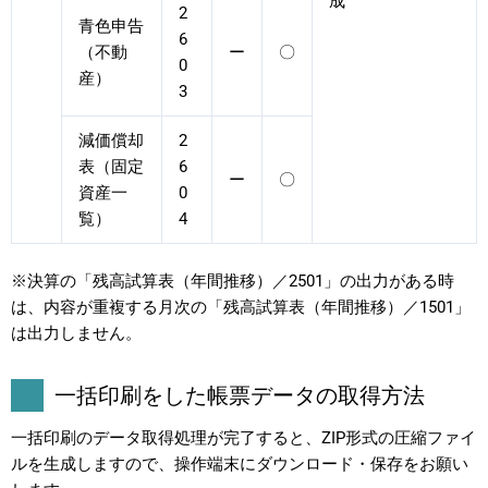
成
2
青色申告
6
（不動
ー
〇
0
産）
3
減価償却
2
表（固定
6
ー
〇
資産一
0
覧）
4
※決算の「残高試算表（年間推移）／2501」の出力がある時
は、内容が重複する月次の「残高試算表（年間推移）／1501」
は出力しません。
一括印刷をした帳票データの取得方法
一括印刷のデータ取得処理が完了すると、ZIP形式の圧縮ファイ
ルを生成しますので、操作端末にダウンロード・保存をお願い