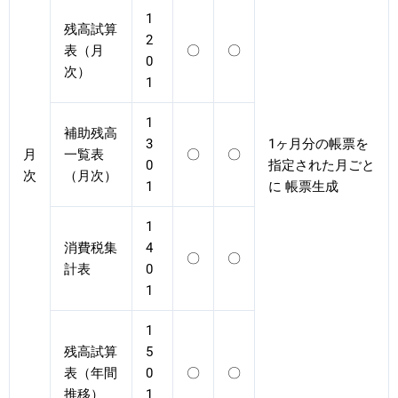
1
残高試算
2
表（月
〇
〇
0
次）
1
1
補助残高
3
1ヶ月分の帳票を
月
一覧表
〇
〇
0
指定された月ごと
次
（月次）
1
に 帳票生成
1
消費税集
4
〇
〇
計表
0
1
1
残高試算
5
表（年間
0
〇
〇
推移）
1