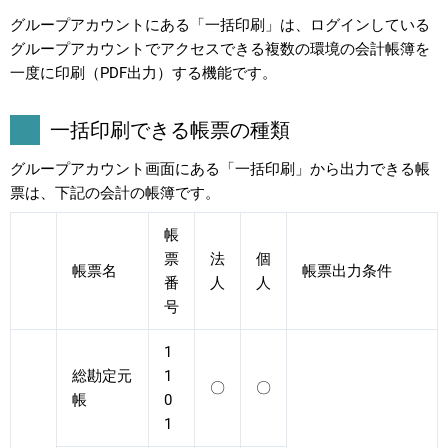
グループアカウントにある「一括印刷」は、ログインしている
グループアカウントでアクセスできる複数の環境の会計帳簿を
一度に印刷（PDF出力）する機能です。
一括印刷できる帳票の種類
グループアカウント画面にある「一括印刷」から出力できる帳
票は、下記の会計の帳簿です。
帳
票
法
個
帳票名
帳票出力条件
番
人
人
号
1
総勘定元
1
〇
〇
帳
0
1