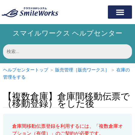
内
容
を
ス
スマイルワークス ヘルプセンター
キ
ッ
プ
検
索
対
象:
ヘルプセンタートップ
＞
販売管理［販売ワークス］
＞
在庫の
管理をする
【複数倉庫】倉庫間移動伝票で
（移動登録）をした後
倉庫間移動伝票登録を利用するには、「複数倉庫オ
プション（有償）」のご契約が必要です。